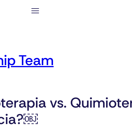
hip Team
erapia vs. Quimioter
ncia?￼