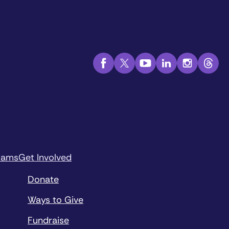
rams
Get Involved
Donate
Ways to Give
Fundraise