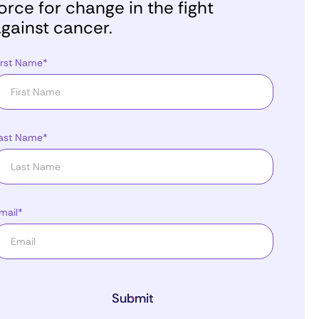
orce for change in the fight
gainst cancer.
irst Name*
ast Name*
mail*
Submit