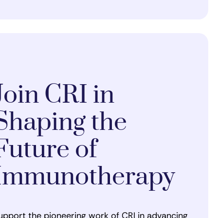
Join CRI in
Shaping the
Future of
Immunotherapy
upport the pioneering work of CRI in advancing