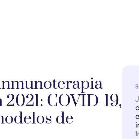
 inmunoterapia
S
n 2021: COVID-19,
J
c
modelos de
e
i
I