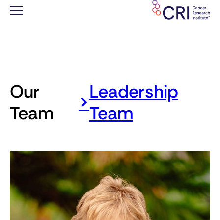
Saltar
al
contenido
Our
Leadership
>
Team
Team