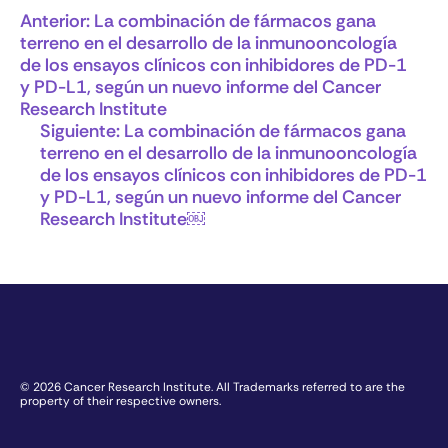
Anterior:
La combinación de fármacos gana
terreno en el desarrollo de la inmunooncología
de los ensayos clínicos con inhibidores de PD-1
y PD-L1, según un nuevo informe del Cancer
Research Institute
Siguiente:
La combinación de fármacos gana
terreno en el desarrollo de la inmunooncología
de los ensayos clínicos con inhibidores de PD-1
y PD-L1, según un nuevo informe del Cancer
Research Institute￼
© 2026 Cancer Research Institute. All Trademarks referred to are the
property of their respective owners.