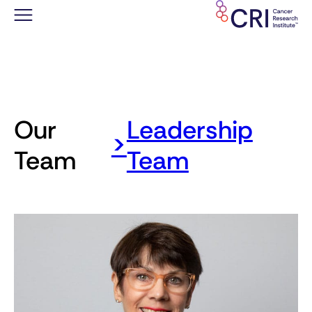
Saltar
al
contenido
Our
Leadership
>
Team
Team