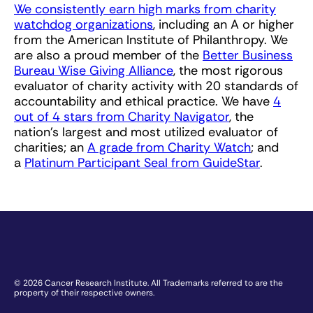
We consistently earn high marks from charity
watchdog organizations
, including an A or higher
from the American Institute of Philanthropy. We
are also a proud member of the
Better Business
Bureau Wise Giving Alliance
, the most rigorous
evaluator of charity activity with 20 standards of
accountability and ethical practice. We have
4
out of 4 stars from Charity Navigator
, the
nation’s largest and most utilized evaluator of
charities; an
A grade from Charity Watch
; and
a
Platinum Participant Seal from GuideStar
.
© 2026 Cancer Research Institute. All Trademarks referred to are the
property of their respective owners.