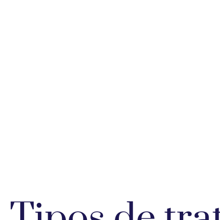
inmunot
apia
Tipos de tra