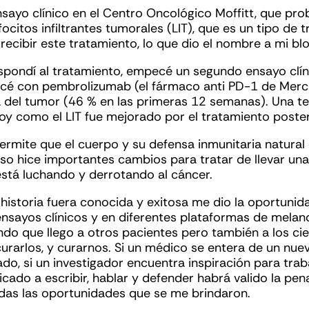
nsayo clínico en el Centro Oncológico Moffitt, que pr
ocitos infiltrantes tumorales (LIT), que es un tipo de t
recibir este tratamiento, lo que dio el nombre a mi blog
spondí al tratamiento, empecé un segundo ensayo clíni
cé con pembrolizumab (el fármaco anti PD-1 de Merck
a del tumor (46 % en las primeras 12 semanas). Una te
voy como el LIT fue mejorado por el tratamiento poste
ermite que el cuerpo y su defensa inmunitaria natur
so hice importantes cambios para tratar de llevar una
está luchando y derrotando al cáncer.
historia fuera conocida y exitosa me dio la oportunid
ensayos clínicos y en diferentes plataformas de melan
endo que llego a otros pacientes pero también a los ci
urarlos, y curarnos. Si un médico se entera de un nue
do, si un investigador encuentra inspiración para tra
cado a escribir, hablar y defender habrá valido la pena
as las oportunidades que se me brindaron.