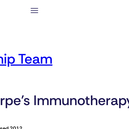
hip Team
arpe’s Immunotherap
osed 2012