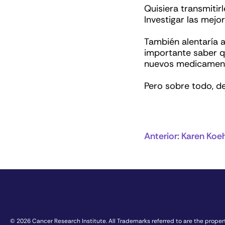
Quisiera transmitir
Investigar las mej
También alentaría a
importante saber qu
nuevos medicament
Pero sobre todo, d
Anterior:
Karen Koe
© 2026 Cancer Research Institute. All Trademarks referred to are the propert