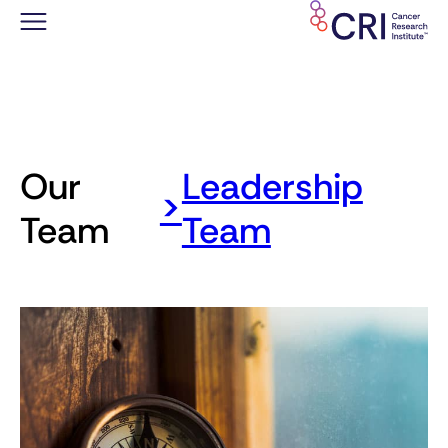
Saltar
al
contenido
Our
Leadership
>
Team
Team