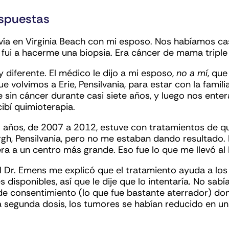
espuestas
ía en Virginia Beach con mi esposo. Nos habíamos c
fui a hacerme una biopsia. Era cáncer de mama triple 
 diferente. El médico le dijo a mi esposo,
no a mí
, qu
ue volvimos a Erie, Pensilvania, para estar con la fami
e sin cáncer durante casi siete años, y luego nos ent
ibí quimioterapia.
 años, de 2007 a 2012, estuve con tratamientos de qu
rgh, Pensilvania, pero no me estaban dando resultado.
a a un centro más grande. Eso fue lo que me llevó al 
 Dr. Emens me explicó que el tratamiento ayuda a los 
s disponibles, así que le dije que lo intentaría. No sab
 de consentimiento (lo que fue bastante aterrador) do
la segunda dosis, los tumores se habían reducido en u