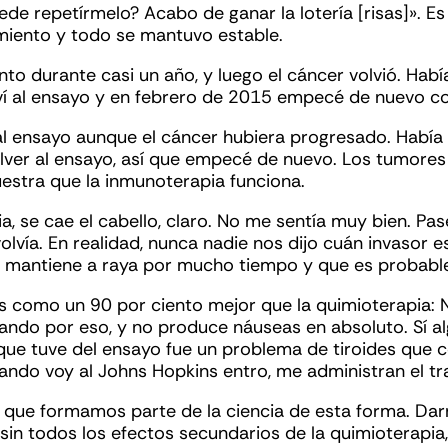
uede repetírmelo? Acabo de ganar la lotería [risas]». 
amiento y todo se mantuvo estable.
nto durante casi un año, y luego el cáncer volvió. Había
lví al ensayo y en febrero de 2015 empecé de nuevo c
 al ensayo aunque el cáncer hubiera progresado. Había
lver al ensayo, así que empecé de nuevo. Los tumores 
uestra que la inmunoterapia funciona.
a, se cae el cabello, claro. No me sentía muy bien. P
olvía. En realidad, nunca nadie nos dijo cuán invasor e
o mantiene a raya por mucho tiempo y que es probable
 como un 90 por ciento mejor que la quimioterapia: No
ndo por eso, y no produce náuseas en absoluto. Sí al
que tuve del ensayo fue un problema de tiroides que 
ndo voy al Johns Hopkins entro, me administran el tra
 que formamos parte de la ciencia de esta forma. Darn
, sin todos los efectos secundarios de la quimioterap