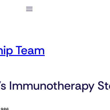
hip Team
’s Immunotherapy St
1986