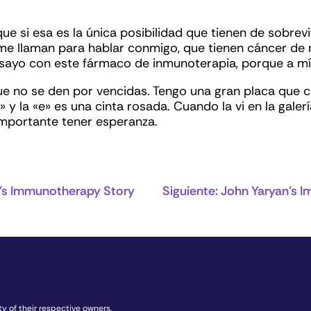
que si esa es la única posibilidad que tienen de sobrevi
e llaman para hablar conmigo, que tienen cáncer de ma
nsayo con este fármaco de inmunoterapia, porque a m
ue no se den por vencidas. Tengo una gran placa que co
 y la «e» es una cinta rosada. Cuando la vi en la gal
mportante tener esperanza.
’s Immunotherapy Story
Siguiente:
John Yaryan’s 
y of their respective owners.